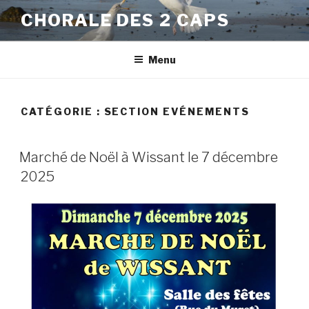
Aller
CHORALE DES 2 CAPS
au
contenu
principal
Menu
CATÉGORIE :
SECTION EVÉNEMENTS
PUBLIÉ
Marché de Noël à Wissant le 7 décembre
LE
2025